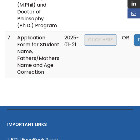
(M.Phil) and
Doctor of
Philosophy
(Ph.D.) Program
7
Application
2025-
OR
CLICK HERE
Form for Student
01-21
Name,
Fathers/Mothers
Name and Age
Correction
IMPORTANT LINKS
> BOU FaceBook Page