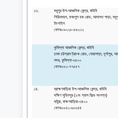
১৩.
মধুপুর উপ-আঞ্চলিক কেন্দ্র, বাউবি
শিরিনমহল, ফজলুল হক রোড, আদালত পাড়া, মধুপ
টাংগাইল
ফোনঃ০৯২২৮-৫৬২২২
কুমিল্লা আঞ্চলিক কেন্দ্র, বাউবি
ঢাকা চট্টগ্রাম ট্রাংক রোড, নোয়াপাড়া, দূর্গাপুর, আদ
সদর, কুমিল্লা-৩৫০০
ফোনঃ০৮১-৭৭৫৫৭
১৪.
ব্রাহ্মণবাড়িয়া উপ-আঞ্চলিক কেন্দ্র, বাউবি
দক্ষিণ সুহিলপুর (২নং গ্যাস ফিল্ড সংলগ্ন)
ঘাটুরা, বাহ্মণবাড়িয়া-৩৪০০
ফোনঃ০৮৫১-৬৩২৪৪