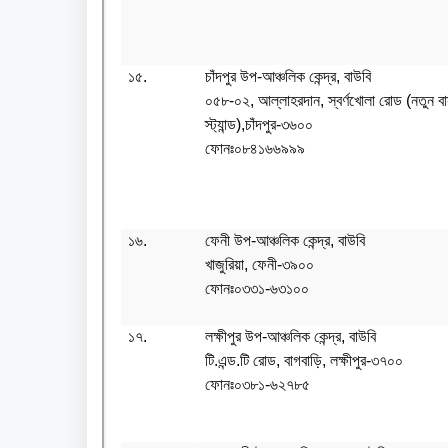
১৫.
চাঁদপুর উপ-আঞ্চলিক কেন্দ্র, বাউবি
০৫৮-০২, আল্লাহরদান, স্বর্ণখোলা রোড (নতুন ব
স্ট্যান্ড),চাঁদপুর-৩৬০০
ফোনঃ০৮৪১৬৬৯৯৯
১৬.
ফেনী উপ-আঞ্চলিক কেন্দ্র, বাউবি
খাজুরিয়া, ফেনী-৩৯০০
ফোনঃ০৩৩১-৬৩১০০
১৭.
লক্ষীপুর উপ-আঞ্চলিক কেন্দ্র, বাউবি
টি.এন্ড.টি রোড, বাগবাড়ি, লক্ষীপুর-৩৭০০
ফোনঃ০৩৮১-৬২৭৮৫