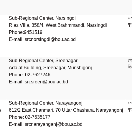
এম
Sub-Regional Center, Narsingdi
যু
Riaz Villa, 358/4, West Brahmmandi, Narsingdi
Phone:9451519
E-mail:
srcnorsingdi@bou.ac.bd
মো
Sub-Regional Center, Sreenagar
হিস
Adalat Building, Sreenagar, Munshigonj
Phone: 02-7627246
E-mail:
srcsreen@bou.ac.bd
মো
Sub-Regional Center, Narayangonj
যু
জ
612/2 East Chanmari, 70 Uttar Chashara, Narayangonj
Phone: 02-7635177
E-mail: srcnarayanganj@bou.ac.bd