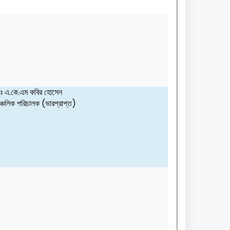
ঃ এ.কে.এম কবির হোসেন
্চলিক পরিচালক (ভারপ্রাপ্ত)