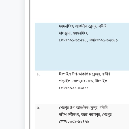
ময়মনসিংহ আঞ্চলিক কেন্দ্র, বাউবি
মাসকান্দা, ময়মনসিংহ
ফোনঃ০৯১-৬৫২৯৮, ফ্যাক্সঃ০৯১-৬২৩৮১
৮.
টাংগাইল উপ-আঞ্চলিক কেন্দ্র, বাউবি
গাড়াইল, দেলদুয়ার রোড, টাংগাইল
ফোনঃ০৯২১-৬১০১১
৯.
শেরপুর উপ-আঞ্চলিক কেন্দ্র, বাউবি
দক্ষিণ নবীনগর, বয়রা পরাণপুর, শেরপুর
ফোনঃ০৯৩১-৬২৪৭৬