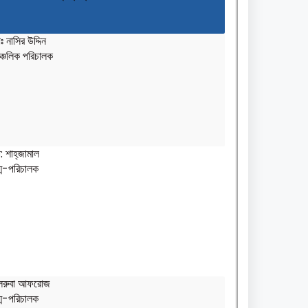
ঃ নাসির উদ্দিন
্চলিক পরিচালক
: শাহ্‌জামাল
গ্ম-পরিচালক
িলরুবা আফরোজ
গ্ম-পরিচালক