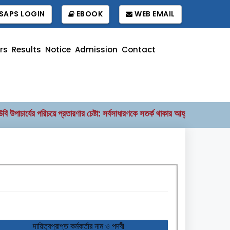
SAPS LOGIN
EBOOK
WEB EMAIL
rs
Results
Notice
Admission
Contact
ের পরিচয়ে প্রতারণার চেষ্টা: সর্বসাধারণকে সতর্ক থাকার আহ্বান
বাংলাদেশ উন্মুক্
||
দায়িত্বপ্রাপ্ত কর্মকর্তার নাম ও পদবী