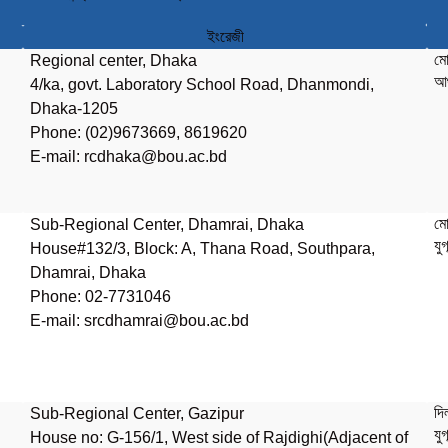
ইংরেজী
মো
Regional center, Dhaka
আঞ
4/ka, govt. Laboratory School Road, Dhanmondi,
Dhaka-1205
Phone: (02)9673669, 8619620
E-mail:
rcdhaka@bou.ac.bd
মো
Sub-Regional Center, Dhamrai, Dhaka
যু
House#132/3, Block: A, Thana Road, Southpara,
Dhamrai, Dhaka
Phone: 02-7731046
E-mail:
srcdhamrai@bou.ac.bd
দ
Sub-Regional Center, Gazipur
যু
House no: G-156/1, West side of Rajdighi(Adjacent of