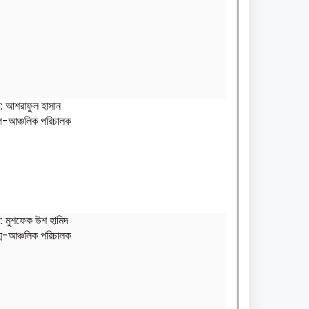
: আশরাফুল হাসান
-আঞ্চলিক পরিচালক
: মুশফেক উশ হামিদ
গ্ম-আঞ্চলিক পরিচালক