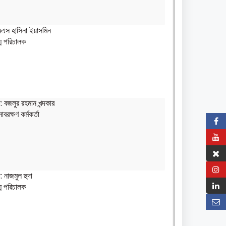
এস হাসিনা ইয়াসমিন
গ্ম পরিচালক
: বজলুর রহমান খন্দকার
াবরক্ষণ কর্মকর্তা
: নাজমুল হুদা
গ্ম পরিচালক