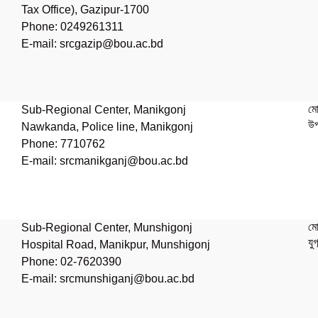
Tax Office), Gazipur-1700
Phone: 0249261311
E-mail: srcgazip@bou.ac.bd
মো
Sub-Regional Center, Manikgonj
উপ
Nawkanda, Police line, Manikgonj
Phone: 7710762
E-mail: srcmanikganj@bou.ac.bd
মো
Sub-Regional Center, Munshigonj
যু
Hospital Road, Manikpur, Munshigonj
Phone: 02-7620390
E-mail:
srcmunshiganj@bou.ac.bd