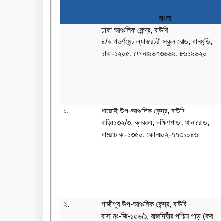
বাংলা
ঢাকা আঞ্চলিক কেন্দ্র, বাউবি
৪/ক গভর্ণমেন্ট ল্যাবরেটরী স্কুল রোড, ধানমন্ডি,
ঢাকা-১২০৫, ফোনঃ৯৬৭৩৬৬৯, ৮৬১৯৬২০
১.
ধামরাই উপ-আঞ্চলিক কেন্দ্র, বাউবি
বাড়িঃ১৩২/৩, ব্লকঃএ, দক্ষিণপাড়া, থানারোড,
ধামরাঢাকা-১৩৫০, ফোনঃ০২-৭৭৩১০৪৬
২.
গাজীপুর উপ-আঞ্চলিক কেন্দ্র, বাউবি
বাসা নং-জি-১৫৬/১, রাজদিঘীর পশ্চিম পাড় (কর