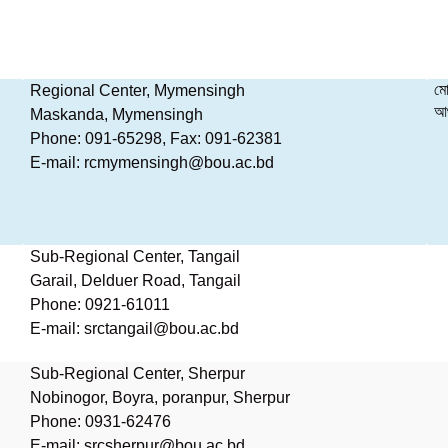
মো
Regional Center, Mymensingh
আঞ
Maskanda, Mymensingh
Phone: 091-65298, Fax: 091-62381
E-mail: rcmymensingh@bou.ac.bd
Sub-Regional Center, Tangail
Garail, Delduer Road, Tangail
Phone: 0921-61011
E-mail: srctangail@bou.ac.bd
Sub-Regional Center, Sherpur
Nobinogor, Boyra, poranpur, Sherpur
Phone: 0931-62476
E-mail: srcsherpur@bou.ac.bd