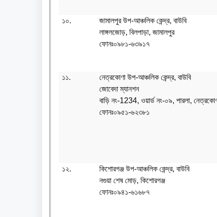
১০.
জামালপুর উপ-আঞ্চলিক কেন্দ্র, বাউবি
লাঙ্গলজোড়, বিলপাড়া, জামালপুর
ফোনঃ০৯৮১-৬৩৯১৭
১১.
নেত্রকোণা উপ-আঞ্চলিক কেন্দ্র, বাউবি
জোবেদা ম্যানশন
বাড়ি নং-1234, ওয়ার্ড নং-০৯, পারলা, নেত্রকো
ফোনঃ০৯৫১-৬২৩৮১
১২.
কিশোরগঞ্জ উপ-আঞ্চলিক কেন্দ্র, বাউবি
নগুয়া শেষ মোড়, কিশোরগঞ্জ
ফোনঃ০৯৪১-৬১৬৮৭