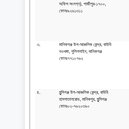
অফিস সংলগ্ন), গাজীপুর-১৭০০,
ফোনঃ৯২৬১৩১১
৩.
মানিকগঞ্জ উপ-আঞ্চলিক কেন্দ্র, বাউবি
নওখঙ্গা, পুলিশলাইন, মানিকগঞ্জ
ফোনঃ৭৭১০৭৬২
৪.
মুন্সিগঞ্জ উপ-আঞ্চলিক কেন্দ্র, বাউবি
হাসপাতালরোড, মানিকপুর, মুন্সিগঞ্জ
ফোনঃ০২-৭৬২০৩৯০