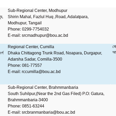
Sub-Regional Center, Modhupur
ুর,
Shirin Mahal, Fazlul Huq ,Road, Adalatpara,
Modhupur, Tangail
Phone: 0299-7754032
E-mail: srcmadhupur@bou.ac.bd
মো
Regional Center, Cumilla
আঞ
র্শ
Dhaka Chittagong Trunk Road, Noapara, Durgapur,
Adarsha Sadar, Comilla-3500
Phone: 081-77557
E-mail: rccumilla@bou.ac.bd
Sub-Regional Center, Brahmmanbaria
South Suhilpur,(Near the 2nd Gas Filed) P.O: Gatura,
Brahmmanbaria-3400
Phone: 0851-63244
E-mail: srcbranmanbaria@bou.ac.bd