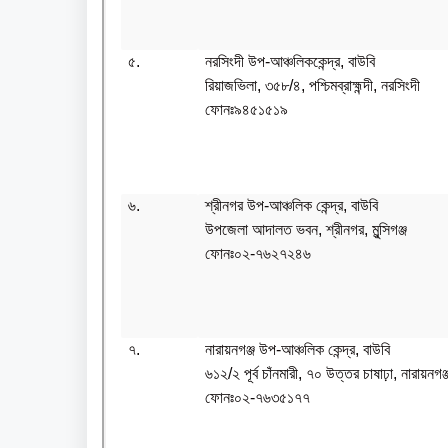
৫.
নরসিংদী উপ-আঞ্চলিককেন্দ্র, বাউবি
রিয়াজভিলা, ৩৫৮/৪, পশ্চিমব্রাহ্মন্দী, নরসিংদী
ফোনঃ৯৪৫১৫১৯
৬.
শ্রীনগর উপ-আঞ্চলিক কেন্দ্র, বাউবি
উপজেলা আদালত ভবন, শ্রীনগর, মুন্সিগঞ্জ
ফোনঃ০২-৭৬২৭২৪৬
৭.
নারায়নগঞ্জ উপ-আঞ্চলিক কেন্দ্র, বাউবি
৬১২/২ পূর্ব চাঁনমারী, ৭০ উত্তর চাষাঢ়া, নারায়নগঞ্
ফোনঃ০২-৭৬৩৫১৭৭