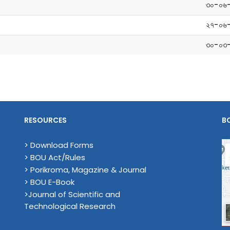
৩০-০৬
২৭-০৬
৩০-০৩
RESOURCES
B
> Download Forms
> BOU Act/Rules
> Porikroma, Magazine & Journal
> BOU E-Book
>Journal of Scientific and
Technological Research