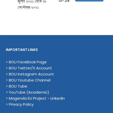
01-29
জুলাই ২০২১ থেকে ৩১
সেপ্টেম্বর ২০২১
IMPORTANT LINKS
> BOU FaceBook Page
> BOU Twitter/X Account
> BOU Instagram Account
> BOU Youtube Channel
> BOU Tube
> YouTube (Academic)
> Magenda EU Project - Linkedin
> Privacy Policy