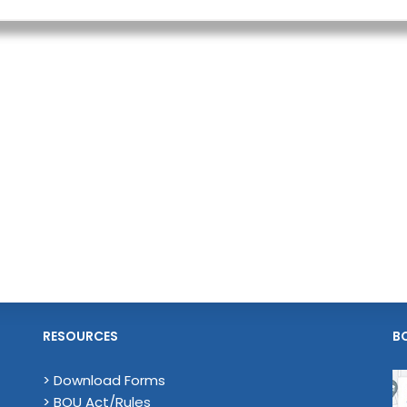
RESOURCES
B
> Download Forms
> BOU Act/Rules