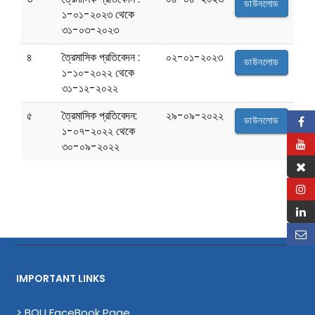
ডাউনলোড
১-০১-২০২৩ থেকে
৩১-০৩-২০২৩
৪
ত্রৈমাসিক প্রতিবেদন :
০২-০১-২০২৩
ডাউনলোড
১-১০-২০২২ থেকে
৩১-১২-২০২২
৫
ত্রৈমাসিক প্রতিবেদন:
২৯-০৯-২০২২
ডাউনলোড
১-০৭-২০২২ থেকে
৩০-০৯-২০২২
IMPORTANT LINKS
> BOU FaceBook Page