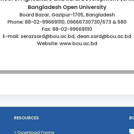
Bangladesh Open University
Board Bazar, Gazipur-1705, Bangladesh
Phone: 88-02-996691110, 09666730730/673 & 680
Fax: 88-02-996691110
E-mail: serazsard@bou.ac.bd, dean.sard@bou.ac.bd
Website: www.bou.ac.bd
RESOURCES
B
> Download Forms