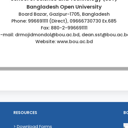
Bangladesh Open University
Board Bazar, Gazipur-1705, Bangladesh
Phone: 996691111 (Direct), 09666730730 Ex.685
Fax: 880-2-996691111
E-mail: drmojidmondol@bou.ac.bd, dean.sst@bou.ac.b
Website: www.bou.ac.bd
RESOURCES
B
> Download Forms